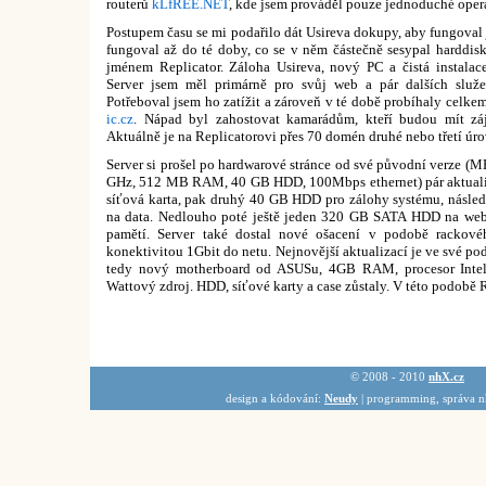
routerů
kLfREE.NET
, kde jsem prováděl pouze jednoduché oper
Postupem času se mi podařilo dát Usireva dokupy, aby fungoval 
fungoval až do té doby, co se v něm částečně sesypal harddisk
jménem Replicator. Záloha Usireva, nový PC a čistá instalac
Server jsem měl primárně pro svůj web a pár dalších služe
Potřeboval jsem ho zatížit a zároveň v té době probíhaly cel
ic.cz
. Nápad byl zahostovat kamarádům, kteří budou mít záj
Aktuálně je na Replicatorovi přes 70 domén druhé nebo třetí ú
Server si prošel po hardwarové stránce od své původní verze (MB
GHz, 512 MB RAM, 40 GB HDD, 100Mbps ethernet) pár aktualiza
síťová karta, pak druhý 40 GB HDD pro zálohy systému, násl
na data. Nedlouho poté ještě jeden 320 GB SATA HDD na web
pamětí. Server také dostal nové ošacení v podobě rackové
konektivitou 1Gbit do netu. Nejnovější aktualizací je ve své po
tedy nový motherboard od ASUSu, 4GB RAM, procesor Inte
Wattový zdroj. HDD, síťové karty a case zůstaly. V této podobě R
© 2008 - 2010
nhX.cz
design a kódování:
Neudy
| programming, správa 