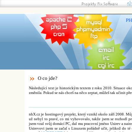
nhX.cz | neutral hosting eXchange -
PH
O co jde?
Následující text je historickým textem z roku 2010. Situace o
změnila. Pokud se nás chceš na něco zeptat, můžeš tak učinit pře
nhX.cz je hostingový projekt, který vznikl okolo září 2008. Mů
už nebyl to pravé, co mi vyhovovalo, takže jsem se rozhodl p
jsem vzal svůj domácí PC, dal mu pracovní jméno Usirev a nain
Usirevovi jsem se začal s Linuxem pořádně učit, jelikož do té